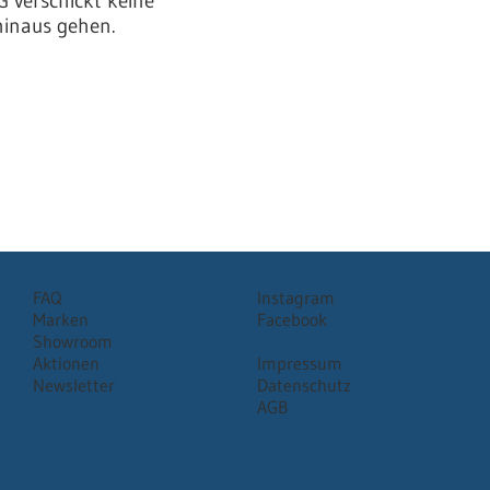
G verschickt keine
hinaus gehen.
Instagram
FAQ
Facebook
Marken
Showroom
Impressum
Aktionen
Datenschutz
Newsletter
AGB