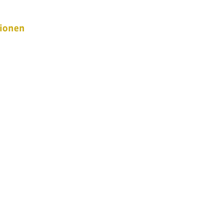
ionen