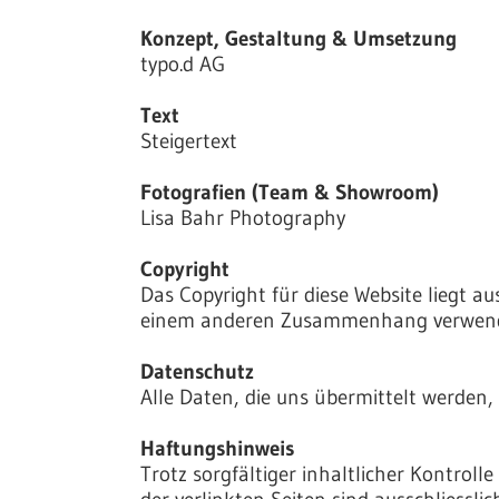
Konzept, Gestaltung & Umsetzung
typo.d AG
Text
Steigertext
Fotografien (Team & Showroom)
Lisa Bahr Photography
Copyright
Das Copyright für diese Website liegt au
einem anderen Zusammenhang verwend
Datenschutz
Alle Daten, die uns übermittelt werden,
Haftungshinweis
Trotz sorgfältiger inhaltlicher Kontroll