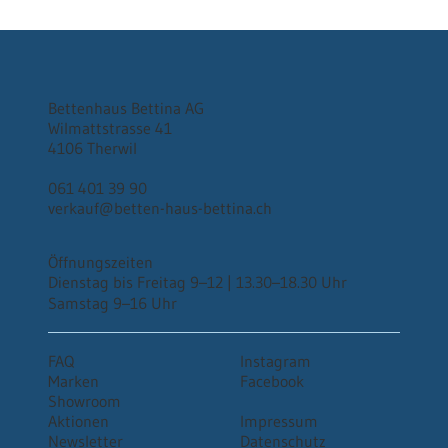
Bettenhaus Bettina AG
Wilmattstrasse 41
4106 Therwil
061 401 39 90
verkauf@betten-haus-bettina.ch
Öffnungszeiten
Dienstag bis Freitag 9–12 | 13.30–18.30 Uhr
Samstag 9–16 Uhr
FAQ
Instagram
Marken
Facebook
Showroom
Aktionen
Impressum
Newsletter
Datenschutz